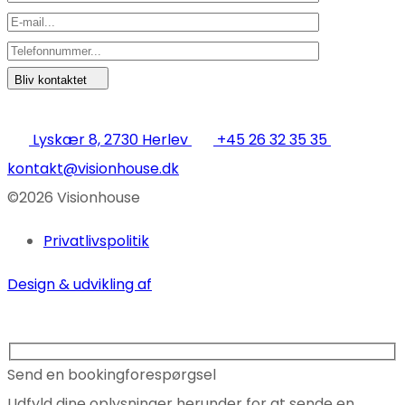
Bliv kontaktet
Lyskær 8, 2730 Herlev
+45 26 32 35 35
kontakt@visionhouse.dk
©2026 Visionhouse
Privatlivspolitik
Design & udvikling af
Send en bookingforespørgsel
Udfyld dine oplysninger herunder for at sende en