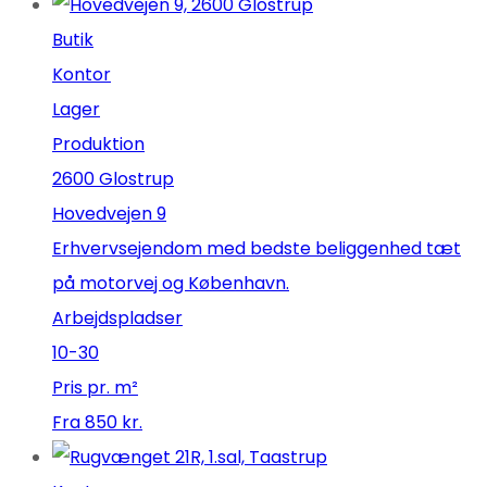
Butik
Kontor
Lager
Produktion
2600 Glostrup
Hovedvejen 9
Erhvervsejendom med bedste beliggenhed tæt
på motorvej og København.
Arbejdspladser
10-30
Pris pr. m²
Fra 850 kr.