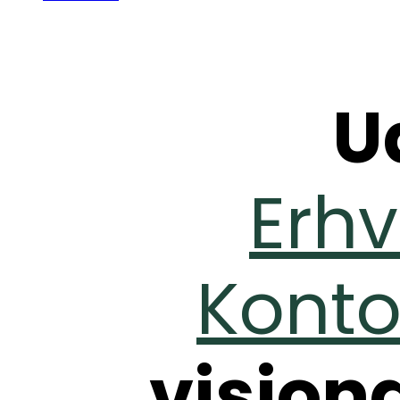
U
Erhv
Konto
vision