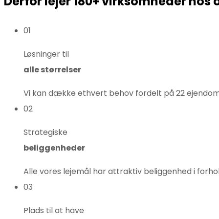
Derfor lejer 180+ virksomheder hos 
01
Løsninger til
alle størrelser
Vi kan dække ethvert behov fordelt på 22 ejend
02
Strategiske
beliggenheder
Alle vores lejemål har attraktiv beliggenhed i forh
03
Plads til at have