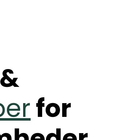
&
ber
for
omheder