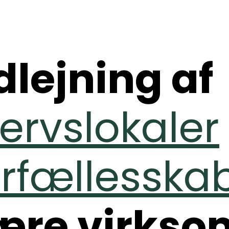
dlejning af
ervslokaler
rfællesska
ære virks