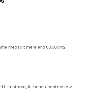
os
omme med i alt mere end 60.000m2
old til motorvej, letbanen, centrum mv.