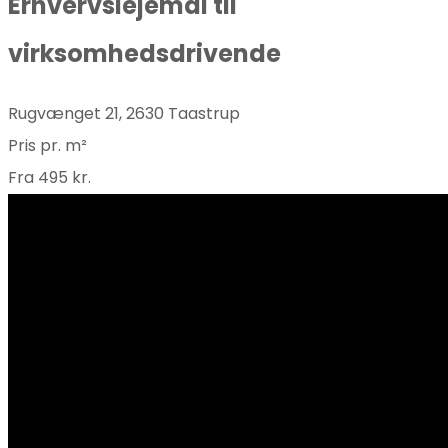
Erhvervslejemål til
virksomhedsdrivende
Rugvænget 21, 2630 Taastrup
Pris pr. m²
Fra 495 kr.