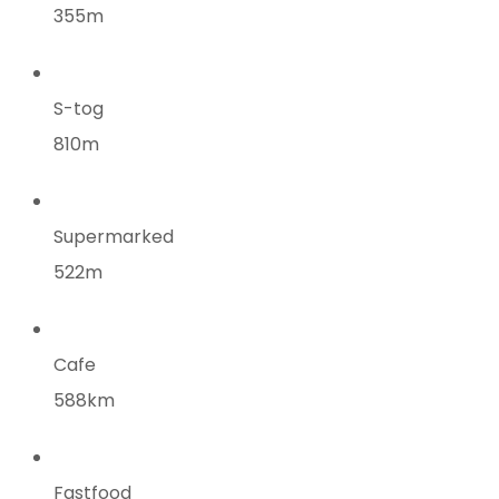
355m
S-tog
810m
Supermarked
522m
Cafe
588km
Fastfood