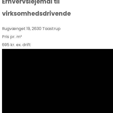
Erhvervslejemål til
virksomhedsdrivende
Rugvænget 19, 2630 Taastrup
Pris pr. m²
695 kr. ex. drift